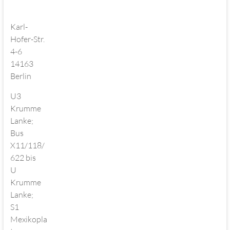
Karl-
Hofer-Str.
4-6
14163
Berlin
U3
Krumme
Lanke;
Bus
X11/118/
622 bis
U
Krumme
Lanke;
S1
Mexikopla